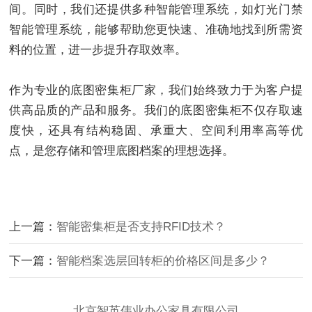
间。同时，我们还提供多种智能管理系统，如灯光门禁
智能管理系统，能够帮助您更快速、准确地找到所需资
料的位置，进一步提升存取效率。

作为专业的底图密集柜厂家，我们始终致力于为客户提
供高品质的产品和服务。我们的底图密集柜不仅存取速
度快，还具有结构稳固、承重大、空间利用率高等优
点，是您存储和管理底图档案的理想选择。
上一篇：
智能密集柜是否支持RFID技术？
下一篇：
智能档案选层回转柜的价格区间是多少？
北京智英伟业办公家具有限公司